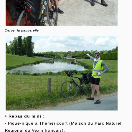
Cergy, la passerelle
♦
Repas du midi
:
- Pique-nique à Théméricourt (Maison du
P
arc
N
aturel
R
égional du Vexin français).