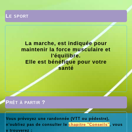
Le sport
La marche, est indiquée pour
maintenir la force musculaire et
l'équilibre.
Elle est bénéfique pour votre
santé
Prêt à partir ?
Vous prévoyez une randonnée (VTT ou pédestre),
n'oubliez pas de consulter le
chapitre "Conseils"
, vous
y trouverez :