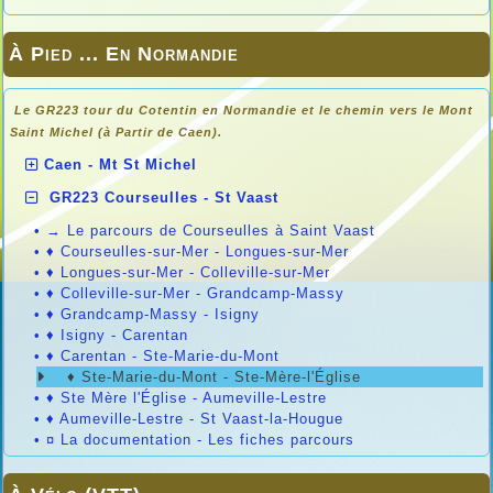
À Pied ... En Normandie
Le GR223 tour du Cotentin en Normandie et le chemin vers le Mont
Saint Michel (à Partir de Caen).
Caen - Mt St Michel
GR223 Courseulles - St Vaast
•
→ Le parcours de Courseulles à Saint Vaast
•
♦ Courseulles-sur-Mer - Longues-sur-Mer
•
♦ Longues-sur-Mer - Colleville-sur-Mer
•
♦ Colleville-sur-Mer - Grandcamp-Massy
•
♦ Grandcamp-Massy - Isigny
•
♦ Isigny - Carentan
•
♦ Carentan - Ste-Marie-du-Mont
♦ Ste-Marie-du-Mont - Ste-Mère-l'Église
•
♦ Ste Mère l'Église - Aumeville-Lestre
•
♦ Aumeville-Lestre - St Vaast-la-Hougue
•
¤ La documentation - Les fiches parcours