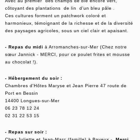
Avec au premier des champs de blé encore vert,
côtoyant des plantations de lin d’un bleu pâle .
Ces cultures forment un patchwork coloré et
harmonieux, témoignant de la richesse et de la diversité
des paysages agricoles, sous un ciel clair et apaisant.
- Repas du midi
à Arromanches-sur-Mer (Chez notre
sœur Jannick - MERCI, pour ce poulet frites et mousse
au chocolat !).
- Hébergement du soir :
Chambres d'Hôtes Maryse et Jean Pierre 47 route de
Port en Bessin
14400 Longues-sur-Mer
06 23 78 12 24
02 31 22 53 15
- Repas sur soir :
Chez Juliette et Jean-Marc (famille) à Bayeux -
Merci