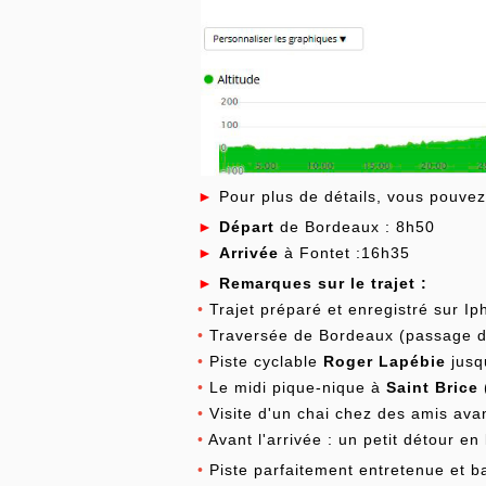
►
Pour plus de détails, vous pouvez 
►
Départ
de Bordeaux : 8h50
►
Arrivée
à Fontet :16h35
►
Remarques sur le trajet :
•
Trajet préparé et enregistré sur I
•
Traversée de Bordeaux (passage de
•
Piste cyclable
Roger Lapébie
jusq
•
Le midi pique-nique à
Saint Brice
•
Visite d'un chai chez des amis ava
•
Avant l'arrivée : un petit détour en
•
Piste parfaitement entretenue et ba