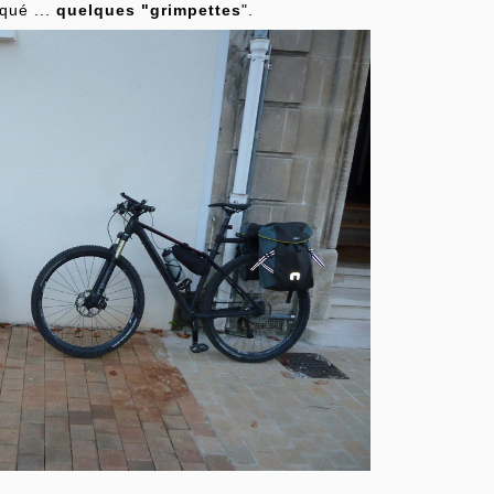
rqué ...
quelques "grimpettes
".