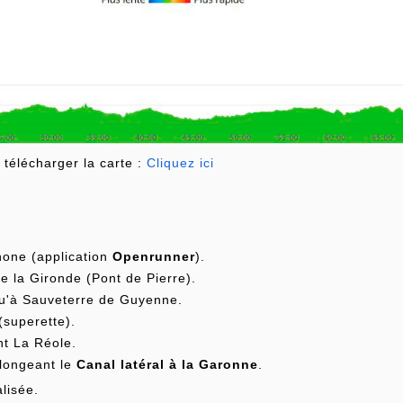
télécharger la carte :
Cliquez ici
phone (application
Openrunner
).
 la Gironde (Pont de Pierre).
u'à Sauveterre de Guyenne.
(superette).
nt La Réole.
 longeant le
Canal latéral à la Garonne
.
lisée.