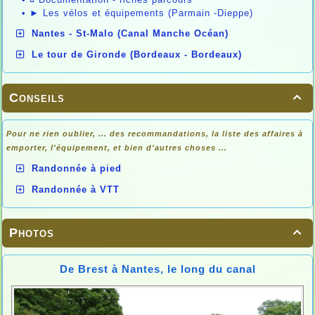
•
► Les vélos et équipements (Parmain -Dieppe)
Nantes - St-Malo (Canal Manche Océan)
Le tour de Gironde (Bordeaux - Bordeaux)
Conseils

Pour ne rien oublier, ... des recommandations, la liste des affaires à
emporter, l'équipement, et bien d'autres choses ...
Randonnée à pied
Randonnée à VTT
Photos

De Brest à Nantes, le long du canal