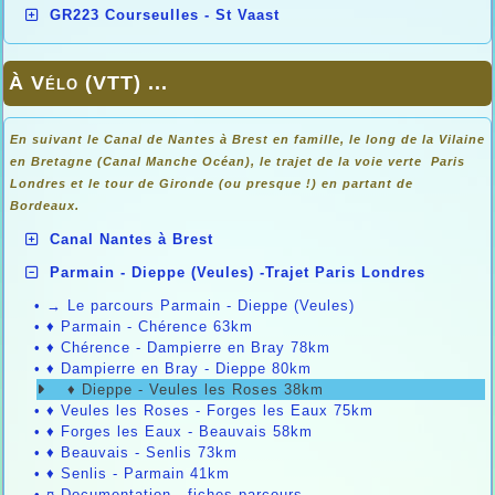
GR223 Courseulles - St Vaast
À Vélo (VTT) ...
En suivant le Canal de Nantes à Brest en famille, le long de la Vilaine
en Bretagne (Canal Manche Océan), le trajet de la voie verte Paris
Londres et le tour de Gironde (ou presque !) en partant de
Bordeaux.
Canal Nantes à Brest
Parmain - Dieppe (Veules) -Trajet Paris Londres
•
→ Le parcours Parmain - Dieppe (Veules)
•
♦ Parmain - Chérence 63km
•
♦ Chérence - Dampierre en Bray 78km
•
♦ Dampierre en Bray - Dieppe 80km
♦ Dieppe - Veules les Roses 38km
•
♦ Veules les Roses - Forges les Eaux 75km
•
♦ Forges les Eaux - Beauvais 58km
•
♦ Beauvais - Senlis 73km
•
♦ Senlis - Parmain 41km
•
¤ Documentation - fiches parcours