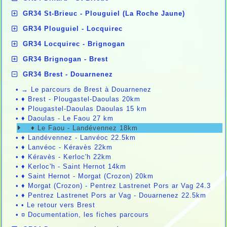
GR34 St-Brieuc - Plouguiel (La Roche Jaune)
GR34 Plouguiel - Locquirec
GR34 Locquirec - Brignogan
GR34 Brignogan - Brest
GR34 Brest - Douarnenez
•
→ Le parcours de Brest à Douarnenez
•
♦ Brest - Plougastel-Daoulas 20km
•
♦ Plougastel-Daoulas Daoulas 15 km
•
♦ Daoulas - Le Faou 27 km
♦ Le Faou - Landévennez 18km
•
♦ Landévennez - Lanvéoc 22.5km
•
♦ Lanvéoc - Kéravès 22km
•
♦ Kéravès - Kerloc'h 22km
•
♦ Kerloc'h - Saint Hernot 14km
•
♦ Saint Hernot - Morgat (Crozon) 20km
•
♦ Morgat (Crozon) - Pentrez Lastrenet Pors ar Vag 24.3
•
♦ Pentrez Lastrenet Pors ar Vag - Douarnenez 22.5km
•
• Le retour vers Brest
•
¤ Documentation, les fiches parcours