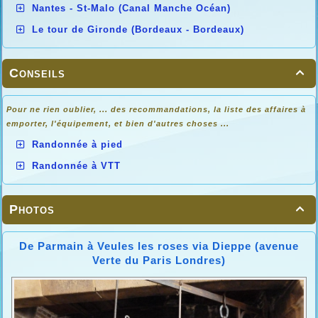
Nantes - St-Malo (Canal Manche Océan)
Le tour de Gironde (Bordeaux - Bordeaux)
Conseils

Pour ne rien oublier, ... des recommandations, la liste des affaires à
emporter, l'équipement, et bien d'autres choses ...
Randonnée à pied
Randonnée à VTT
Photos

De Parmain à Veules les roses via Dieppe (avenue
Verte du Paris Londres)