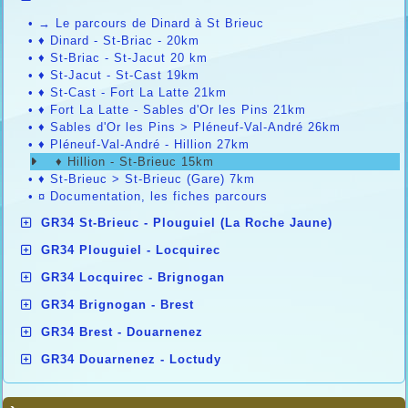
•
→ Le parcours de Dinard à St Brieuc
•
♦ Dinard - St-Briac - 20km
•
♦ St-Briac - St-Jacut 20 km
•
♦ St-Jacut - St-Cast 19km
•
♦ St-Cast - Fort La Latte 21km
•
♦ Fort La Latte - Sables d'Or les Pins 21km
•
♦ Sables d'Or les Pins > Pléneuf-Val-André 26km
•
♦ Pléneuf-Val-André - Hillion 27km
♦ Hillion - St-Brieuc 15km
•
♦ St-Brieuc > St-Brieuc (Gare) 7km
•
¤ Documentation, les fiches parcours
GR34 St-Brieuc - Plouguiel (La Roche Jaune)
GR34 Plouguiel - Locquirec
GR34 Locquirec - Brignogan
GR34 Brignogan - Brest
GR34 Brest - Douarnenez
GR34 Douarnenez - Loctudy